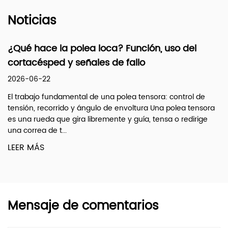
Noticias
oca? Función, uso del
Enlaces de arrastre d
s de fallo
señales de desgaste
2026-06-15
 una polea tensora: control de
¿Qué son? Enlaces de arras
o de envoltura Una polea tensora
arrastre de dirección Son v
emente y guía, tensa o redirige
transfieren el movimiento d
LEER MÁS
Mensaje de comentarios