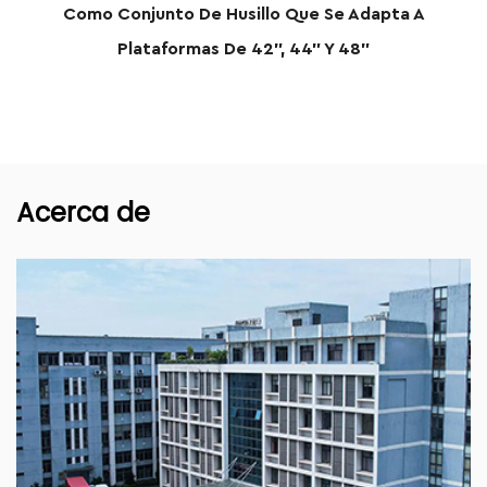
o De Husillo Que Se Adapta A
Cortac
ormas De 42", 44" Y 48"
Acerca de