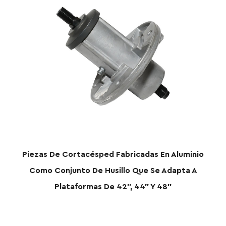
césped Fabricadas En Aluminio
Pieza De Cortacéspe
 De Husillo Que Se Adapta A
Cortacés
rmas De 42", 44" Y 48"